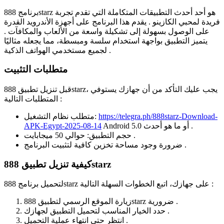
برنامج 888starz هو أحد أحدث التطبيقات المتكاملة التي تقدم تجربة
فريدة لمحبي الكازينو . يقدم هذا البرنامج على أجهزة الأندرويد القدرة
على الوصول بسهولة إلى تشكيلة واسعة من الألعاب والمكافآت .
يتميز التطبيق بواجهة استخدام سلسة ومبسطة، مما يجعله مثاليًا
لجميع مستخدمي الهواتف الذكية .
متطلبات التثبيت
قبل تنزيل تطبيق 888starz، يجب عليك التأكد من أن جهازك يستوفي
المتطلبات التالية :
https://telegra.ph/888starz-Download-
متطلب نظام التشغيل:
Android 5.0 أو ما هو أحدث .
APK-Egypt-2025-08-14
حجم التطبيق: حوالي 50 ميجابايت .
ضرورة وجود مساحة تخزين كافية لتثبيت البرنامج .
كيفية تنزيل تطبيق 888starz
لتحميل برنامج 888starz على جهازك، اتبع الخطوات السهلة التالية :
زيارة الموقع الرسمي لتطبيق 888starz ضرورية .
حدد الخيار المناسب لتحميل التطبيق لجهازك .
انتظر حتى انتهاء عملية التحميل .