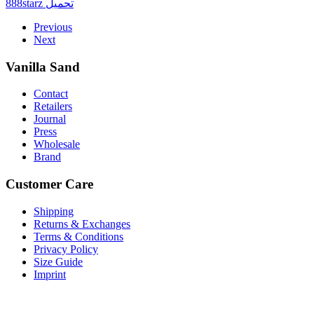
888starz تحميل
Previous
Next
Vanilla Sand
Contact
Retailers
Journal
Press
Wholesale
Brand
Customer Care
Shipping
Returns & Exchanges
Terms & Conditions
Privacy Policy
Size Guide
Imprint