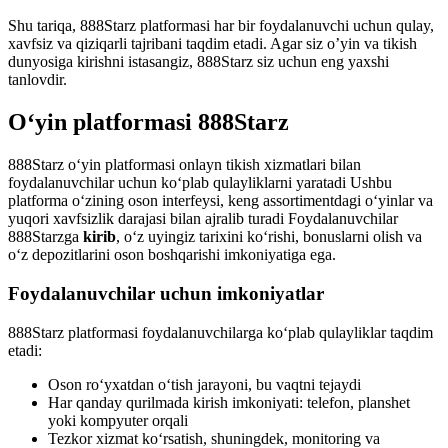
Shu tariqa, 888Starz platformasi har bir foydalanuvchi uchun qulay,
xavfsiz va qiziqarli tajribani taqdim etadi. Agar siz o’yin va tikish
dunyosiga kirishni istasangiz, 888Starz siz uchun eng yaxshi
tanlovdir.
O‘yin platformasi 888Starz
888Starz o‘yin platformasi onlayn tikish xizmatlari bilan
foydalanuvchilar uchun ko‘plab qulayliklarni yaratadi Ushbu
platforma o‘zining oson interfeysi, keng assortimentdagi o‘yinlar va
yuqori xavfsizlik darajasi bilan ajralib turadi Foydalanuvchilar
888Starzga
kirib
, o‘z uyingiz tarixini ko‘rishi, bonuslarni olish va
o‘z depozitlarini oson boshqarishi imkoniyatiga ega.
Foydalanuvchilar uchun imkoniyatlar
888Starz platformasi foydalanuvchilarga ko‘plab qulayliklar taqdim
etadi:
Oson ro‘yxatdan o‘tish jarayoni, bu vaqtni tejaydi
Har qanday qurilmada kirish imkoniyati: telefon, planshet
yoki kompyuter orqali
Tezkor xizmat ko‘rsatish, shuningdek, monitoring va