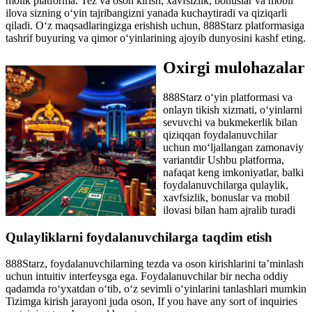
molik platforma. Tez va oson kirish, xavfsizlik, bonuslar va mobil
ilova sizning o‘yin tajribangizni yanada kuchaytiradi va qiziqarli
qiladi. O‘z maqsadlaringizga erishish uchun, 888Starz platformasiga
tashrif buyuring va qimor o‘yinlarining ajoyib dunyosini kashf eting.
Oxirgi mulohazalar
888Starz o‘yin platformasi va
onlayn tikish xizmati, o‘yinlarni
sevuvchi va bukmekerlik bilan
qiziqqan foydalanuvchilar
uchun mo‘ljallangan zamonaviy
variantdir Ushbu platforma,
nafaqat keng imkoniyatlar, balki
foydalanuvchilarga qulaylik,
xavfsizlik, bonuslar va mobil
ilovasi bilan ham ajralib turadi
Qulayliklarni foydalanuvchilarga taqdim etish
888Starz, foydalanuvchilarning tezda va oson kirishlarini ta’minlash
uchun intuitiv interfeysga ega. Foydalanuvchilar bir necha oddiy
qadamda ro‘yxatdan o‘tib, o‘z sevimli o‘yinlarini tanlashlari mumkin
Tizimga kirish jarayoni juda oson, If you have any sort of inquiries