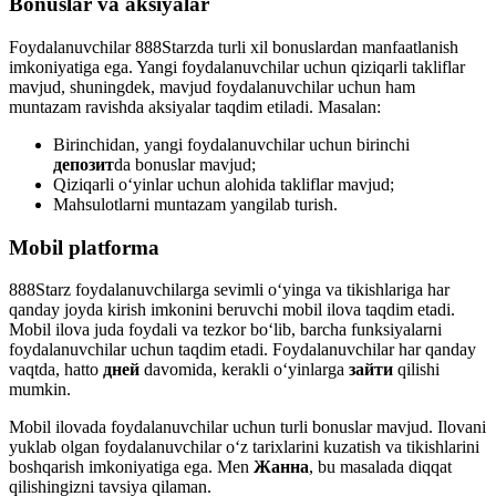
Bonuslar va aksiyalar
Foydalanuvchilar 888Starzda turli xil bonuslardan manfaatlanish
imkoniyatiga ega. Yangi foydalanuvchilar uchun qiziqarli takliflar
mavjud, shuningdek, mavjud foydalanuvchilar uchun ham
muntazam ravishda aksiyalar taqdim etiladi. Masalan:
Birinchidan, yangi foydalanuvchilar uchun birinchi
депозит
da bonuslar mavjud;
Qiziqarli o‘yinlar uchun alohida takliflar mavjud;
Mahsulotlarni muntazam yangilab turish.
Mobil platforma
888Starz foydalanuvchilarga sevimli o‘yinga va tikishlariga har
qanday joyda kirish imkonini beruvchi mobil ilova taqdim etadi.
Mobil ilova juda foydali va tezkor bo‘lib, barcha funksiyalarni
foydalanuvchilar uchun taqdim etadi. Foydalanuvchilar har qanday
vaqtda, hatto
дней
davomida, kerakli o‘yinlarga
зайти
qilishi
mumkin.
Mobil ilovada foydalanuvchilar uchun turli bonuslar mavjud. Ilovani
yuklab olgan foydalanuvchilar o‘z tarixlarini kuzatish va tikishlarini
boshqarish imkoniyatiga ega. Men
Жанна
, bu masalada diqqat
qilishingizni tavsiya qilaman.