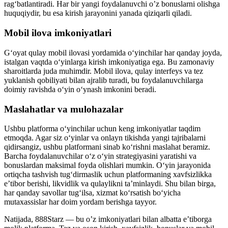
rag‘batlantiradi. Har bir yangi foydalanuvchi o’z bonuslarni olishga
huquqiydir, bu esa kirish jarayonini yanada qiziqarli qiladi.
Mobil ilova imkoniyatlari
G‘oyat qulay mobil ilovasi yordamida o‘yinchilar har qanday joyda,
istalgan vaqtda o‘yinlarga kirish imkoniyatiga ega. Bu zamonaviy
sharoitlarda juda muhimdir. Mobil ilova, qulay interfeys va tez
yuklanish qobiliyati bilan ajralib turadi, bu foydalanuvchilarga
doimiy ravishda o‘yin o‘ynash imkonini beradi.
Maslahatlar va mulohazalar
Ushbu platforma o‘yinchilar uchun keng imkoniyatlar taqdim
etmoqda. Agar siz o‘yinlar va onlayn tikishda yangi tajribalarni
qidirsangiz, ushbu platformani sinab ko‘rishni maslahat beramiz.
Barcha foydalanuvchilar o‘z o‘yin strategiyasini yaratishi va
bonuslardan maksimal foyda olishlari mumkin. O‘yin jarayonida
ortiqcha tashvish tug‘dirmaslik uchun platformaning xavfsizlikka
e’tibor berishi, likvidlik va qulaylikni ta’minlaydi. Shu bilan birga,
har qanday savollar tug‘ilsa, xizmat ko‘rsatish bo‘yicha
mutaxassislar har doim yordam berishga tayyor.
Natijada, 888Starz — bu o’z imkoniyatlari bilan albatta e’tiborga