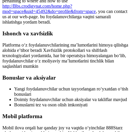
pertaining to where and how to use
http://Bbs.crodigynat.com/home.php?
mod=space&uid=45492&do=profile&from=space
, you can contact
us at our web-page. bu foydalanuvchilarga vaqtni samarali
ishlatishga yordam beradi.
Ishonch va xavfsizlik
Platforma o‘z foydalanuvchilarining ma’lumotlarini himoya qilishga
alohida e’tibor beradi Xavfsizlik protokollari va shifrlash
texnologiyalari yordamida, har bir operatsiya himoyalangan bo‘lib,
foydalanuvchilar o‘z moliyaviy ma’lumotlarini tinchlik bilan
saqlashlari mumkin
Bonuslar va aksiyalar
Yangi foydalanuvchilar uchun tayyorlangan ro‘yxatdan o‘tish
bonuslari
Doimiy foydalanuvchilar uchun aksiyalar va takliflar mavjud
Bonuslarni tez va oson olish imkoniyati
Mobil platforma
Mobil ilova orqali har qanday joy va vaqtda o‘yinchilar 888Starz