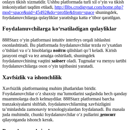
onlayn tikish xizmatidir. Ushbu platformada turli xil o‘yin va tikish
imkoniyatlari taqdim etiladi,
http://Bbs.crodigynat.com/home.php?
mod=space&uid=45492&do=profile&from=space
shuningdek,
foydalanuvchilarga qulayliklar yaratishga katta e’tibor qaratilgan.
Foydalanuvchilarga ko‘rsatiladigan qulayliklar
888Starz o‘yin platformasi intuitiv interfeys orqali ishlashni
osonlashtiradi. Bu platformada foydalanuvchilar tezda ro’yxatdan
o’tishlari va o’z hisoblariga
войти
qilishlari qo’l keladi. Kirish
jarayoni engil va tez amalga oshiriladi, shuningdek
foydalanuvchining vaqtini
займет
oladi. Tugmalar va menyu tartibi
foydalanuvchilarga oson o‘yin tajribasini yaratadi.
Xavfsizlik va ishonchlilik
Xavfsizlik platformaning muhim jihatlaridan biridir.
Foydalanuvchilar o‘z shaxsiy ma’lumotlarini saqlashda hech qanday
muammolarga duch kelmaydilar. 888Starz platformasi barcha
tranzaksiyalarni shifrlab, foydalanuvchilarning xavfsizligini
ta’minlashda zamonaviy texnologiyalardan foydalanadi. Bu masala
juda muhimdir, chunki foydalanuvchilar o‘z pullarini
депозит
qilayotganda ishonch kerak.