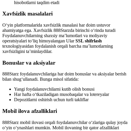
hisobotlarni taqdim etadi
Xavfsizlik masalalari
O‘yin platformalarida xavfsizlik masalasi har doim ustuvor
ahamiyatga ega. Xavfsizlik 888Starzda birinchi o‘rinda turadi
Foydalanuvchilarning shaxsiy ma’lumotlari va moliyaviy
operatsiyalari to‘liq himoyalangan Ular
SSL shifrlash
texnologiyasidan foydalanish orqali barcha ma’lumotlarning
xavfsizligini ta’minlaydilar.
Bonuslar va aksiyalar
888Starz foydalanuvchilariga har doim bonuslar va aksiyalar berish
bilan shug‘ullanadi. Bunga misol sifatida:
Yangi foydalanuvchilarni kutib olish bonusi
Har hafta o‘tkaziladigan musobaqalar va lotereyalar
Depozitlarni oshirish uchun turli takliflar
Mobil ilova afzalliklari
888Starz mobil ilovasi orqali foydalanuvchilar o‘zlariga qulay joyda
o‘yin o‘ynashlari mumkin. Mobil ilovaning bir qator afzalliklari