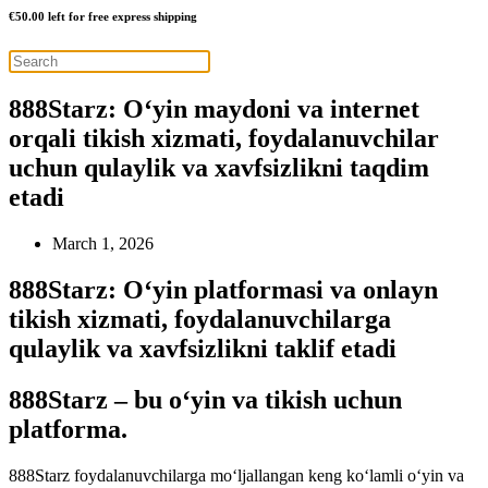
€
50.00
left for free express shipping
888Starz: O‘yin maydoni va internet
orqali tikish xizmati, foydalanuvchilar
uchun qulaylik va xavfsizlikni taqdim
etadi
March 1, 2026
888Starz: O‘yin platformasi va onlayn
tikish xizmati, foydalanuvchilarga
qulaylik va xavfsizlikni taklif etadi
888Starz – bu o‘yin va tikish uchun
platforma.
888Starz foydalanuvchilarga mo‘ljallangan keng ko‘lamli o‘yin va