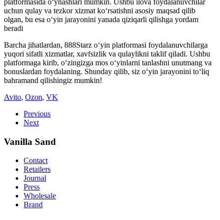
platformasida o‘ynashlari mumkin. Ushbu ilova foydalanuvchilar
uchun qulay va tezkor xizmat ko‘rsatishni asosiy maqsad qilib
olgan, bu esa o‘yin jarayonini yanada qiziqarli qilishga yordam
beradi
Barcha jihatlardan, 888Starz o‘yin platformasi foydalanuvchilarga
yuqori sifatli xizmatlar, xavfsizlik va qulaylikni taklif qiladi. Ushbu
platformaga kirib, o‘zingizga mos o‘yinlarni tanlashni unutmang va
bonuslardan foydalaning. Shunday qilib, siz o‘yin jarayonini to‘liq
bahramand qilishingiz mumkin!
Avito
,
Ozon
,
VK
Previous
Next
Vanilla Sand
Contact
Retailers
Journal
Press
Wholesale
Brand