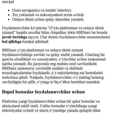
mavjud
Oson navigatsiya va intuitiv interfeys
Tez yuklanish va imkoniyatlarni tezda ochish
Onlayn tikish uchun qulay sharoitlar yaratish.
Foydalanuvchilar ko‘pincha “O‘yin platformasi va onlayn tikish
xizmati” haqida savollar bilan chiqadilar, lekin 888Starz bu borada
javob berishga
tayyor. Ular doimo foydalanuvchilar muammolarini
hal qilishga
harakat qilishadi
888Starz o‘yin platformasi va onlayn tikish xizmati
foydalanuvchilarga xavfsiz va qulay muhit yaratadi. Ularning bir
qancha afzalliklari va xususiyatlari, o‘yinchilar uchun mukammal
tajriba yaratadi. Bu jarayonda eng muhim omil xavfsizlikdir.
888Starz zamonaviy xavfsizlik usullari va shifrlash
texnologiyalaridan foydalanib, o‘z mijozlarining ma’lumotlarini
muhofaza qiladi. Natijada, foydalanuvchilar o‘z mablag‘larining
xavfsizligini his qilib, o‘yinga to‘liq e’tibor berishlari mumkin
Bepul bonuslar foydalanuvchilar uchun
Platforma yangi foydalanuvchilar uchun bir qator bonuslar va
aktsiyalarni taklif etadi. Ushbu bonuslar o‘yinchilarga yangi
imkoniyatlar ochadi va ularni o‘ynashga yanada qiziqish bilan