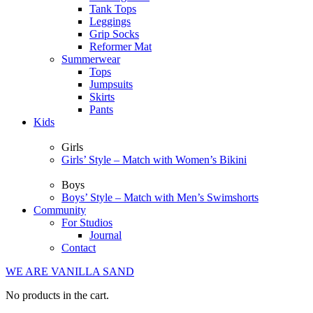
Tank Tops
Leggings
Grip Socks
Reformer Mat
Summerwear
Tops
Jumpsuits
Skirts
Pants
Kids
Girls
Girls’ Style – Match with Women’s Bikini
Boys
Boys’ Style – Match with Men’s Swimshorts
Community
For Studios
Journal
Contact
WE ARE VANILLA SAND
No products in the cart.