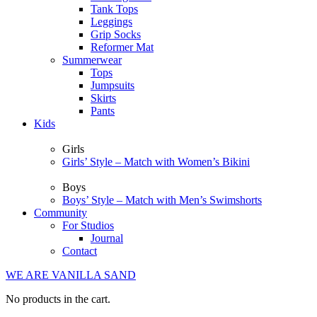
Tank Tops
Leggings
Grip Socks
Reformer Mat
Summerwear
Tops
Jumpsuits
Skirts
Pants
Kids
Girls
Girls’ Style – Match with Women’s Bikini
Boys
Boys’ Style – Match with Men’s Swimshorts
Community
For Studios
Journal
Contact
WE ARE VANILLA SAND
No products in the cart.