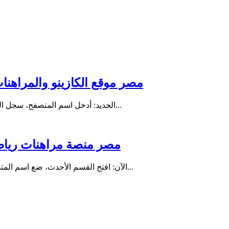
مصر موقع الكازينو والمراهنات الر
قم بزيارة قسم 888starz الجديد: أدخل اسم المتصفح، سجل الجهاز، واضغط على زر المشاركة لفتح أحدث...
مصر منصة مراهنات رياضية وك
سجل في 888starz الآن: افتح القسم الأحدث، ضع اسم المتصفح، اضغط على زر المشاركة، وابدأ تجربة الملف...